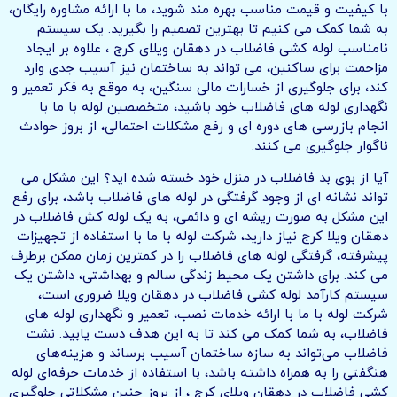
با کیفیت و قیمت مناسب بهره مند شوید، ما با ارائه مشاوره رایگان،
به شما کمک می کنیم تا بهترین تصمیم را بگیرید. یک سیستم
نامناسب لوله کشی فاضلاب در دهقان ویلای کرج ، علاوه بر ایجاد
مزاحمت برای ساکنین، می تواند به ساختمان نیز آسیب جدی وارد
کند، برای جلوگیری از خسارات مالی سنگین، به موقع به فکر تعمیر و
نگهداری لوله های فاضلاب خود باشید، متخصصین لوله با ما با
انجام بازرسی های دوره ای و رفع مشکلات احتمالی، از بروز حوادث
ناگوار جلوگیری می کنند.
آیا از بوی بد فاضلاب در منزل خود خسته شده اید؟ این مشکل می
تواند نشانه ای از وجود گرفتگی در لوله های فاضلاب باشد، برای رفع
این مشکل به صورت ریشه ای و دائمی، به یک لوله کش فاضلاب در
دهقان ویلا کرج نیاز دارید، شرکت لوله با ما با استفاده از تجهیزات
پیشرفته، گرفتگی لوله های فاضلاب را در کمترین زمان ممکن برطرف
می کند. برای داشتن یک محیط زندگی سالم و بهداشتی، داشتن یک
سیستم کارآمد لوله کشی فاضلاب در دهقان ویلا ضروری است،
شرکت لوله با ما با ارائه خدمات نصب، تعمیر و نگهداری لوله های
فاضلاب، به شما کمک می کند تا به این هدف دست یابید. نشت
فاضلاب می‌تواند به سازه ساختمان آسیب برساند و هزینه‌های
هنگفتی را به همراه داشته باشد، با استفاده از خدمات حرفه‌ای لوله
کشی فاضلاب در دهقان ویلای کرج ، از بروز چنین مشکلاتی جلوگیری