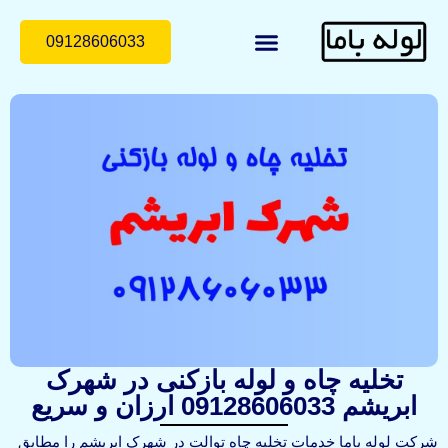
09128606033
لوله با ما
درباره ما
تماس با ما
تخلیه چاه و لوله بازکنی در شهرک
ابریشم 09128606033 ارزان و سریع
شرکت لوله باما خدمات تخلیه چاه توالت در شهرک ابریشم را مطابق