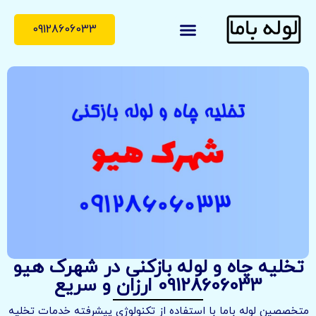
09128606033
لوله با ما
درباره ما
تماس با ما
تخلیه چاه و لوله بازکنی در شهرک هیو
09128606033 ارزان و سریع
متخصصین لوله باما با استفاده از تکنولوژی پیشرفته خدمات تخلیه