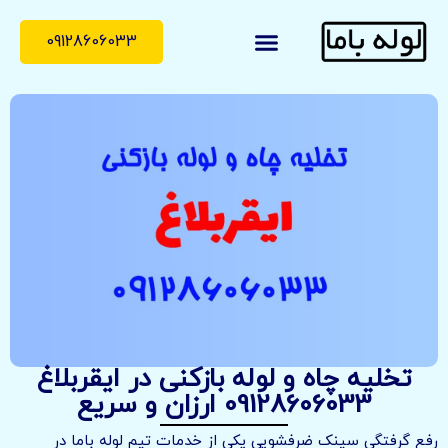
09128606033
لوله با ما
درباره ما
تماس با ما
تخلیه چاه و لوله بازکنی در ایقربلاغ
09128606033 ارزان و سریع
رفع گرفتگی سینک ضرفشویی یکی از خدمات تیم لوله باما در