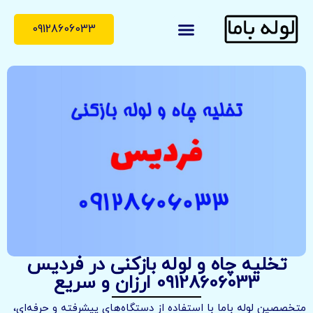
09128606033
لوله با ما
درباره ما
تماس با ما
تخلیه چاه و لوله بازکنی در فردیس
09128606033 ارزان و سریع
متخصصین لوله باما با استفاده از دستگاه‌های پیشرفته و حرفه‌ای،