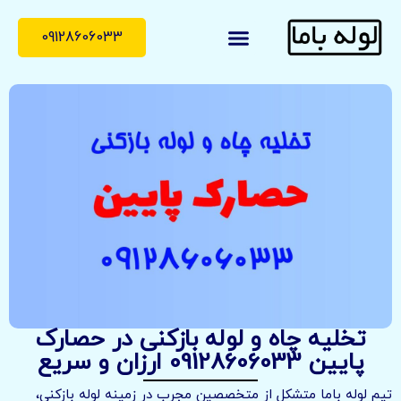
09128606033
لوله با ما
درباره ما
تماس با ما
تخلیه چاه و لوله بازکنی در حصارک
پایین 09128606033 ارزان و سریع
تیم لوله باما متشکل از متخصصین مجرب در زمینه لوله بازکنی،