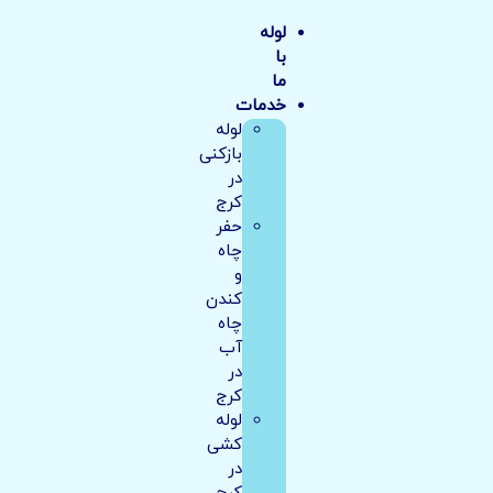
لوله
با
ما
خدمات
لوله
بازکنی
در
کرج
حفر
چاه
و
کندن
چاه
آب
در
کرج
لوله
کشی
در