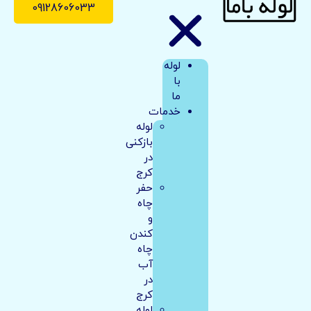
09128606033
لوله
با
ما
خدمات
لوله
بازکنی
در
کرج
حفر
چاه
و
کندن
چاه
آب
در
کرج
لوله