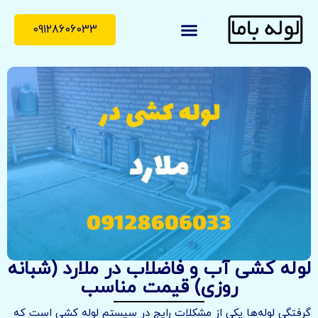
09128606033
لوله با ما
درباره ما
تماس با ما
لوله کشی آب و فاضلاب در ملارد (شبانه
روزی) قیمت مناسب
گرفتگی لوله‌ها یکی از مشکلات رایج در سیستم لوله کشی است که