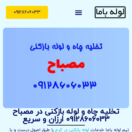
09128606033
لوله با ما
درباره ما
تماس با ما
تخلیه چاه و لوله بازکنی در مصباح
09128606033 ارزان و سریع
تیم لوله باما خدمات
لوله بازکنی در کرج
را طبق اصول درست و با