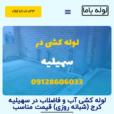
09128606033
لوله با ما
درباره ما
تماس با ما
لوله کشی آب و فاضلاب در سهیلیه
کرج (شبانه روزی) قیمت مناسب