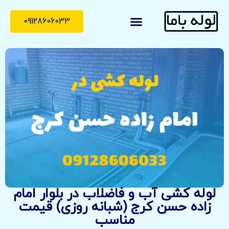
09128606033
لوله با ما
درباره ما
تماس با ما
لوله کشی آب و فاضلاب در بلوار امام
زاده حسن کرج (شبانه روزی) قیمت
مناسب